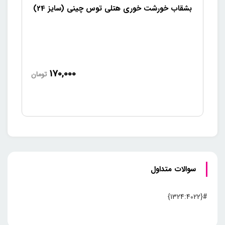
بشقاب خورشت خوری هتلی توس چینی (سایز 24)
170,000
تومان
سوالات متداول
#{1324:4022}