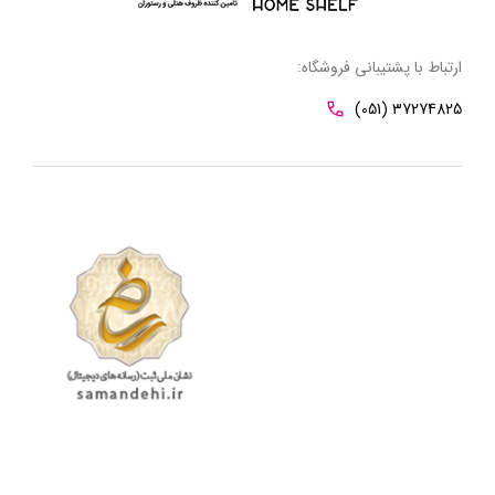
ارتباط با پشتیبانی فروشگاه:
(051) 37274825