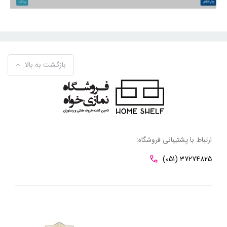
بازگشت به بالا
ارتباط با پشتیبانی فروشگاه:
(051) 37274825