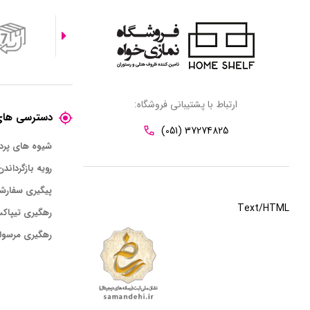
ارتباط با پشتیبانی فروشگاه:
دسترسی های
(051) 37274825
شیوه های پر
رویه بازگرداندن
پیگیری سفارش
Text/HTML
رهگیری تیپاک
رهگیری مرسول