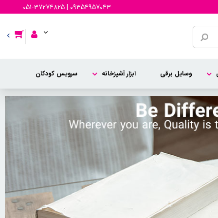
051-37274825 | 09354957043
وسایل برقی
ابزار آشپزخانه
سرویس کودکان