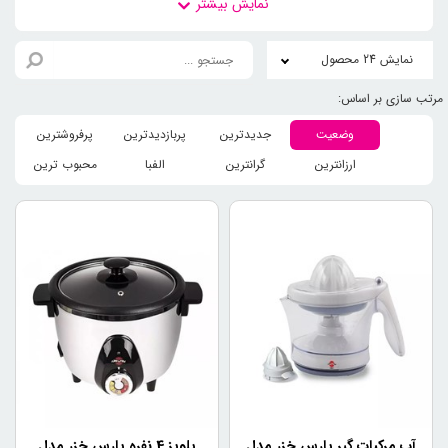
آب‌میوه‌گیری، آب مرکبات‌گیری و مخلوط کن، برای رفع نیازهای
شما گردآوری شده است.
نمایش 24 محصول
انواع لوازم برقی آشپزخانه: از
ضروری تا لوکس
وضعیت
جدیدترین
پربازدیدترین
پرفروشترین
لوازم برقی آشپزخانه در انواع و مدل‌های مختلف، با کارایی‌ها و
ارزانترین
گرانترین
الفبا
محبوب ترین
قابلیت‌های متنوع، برای پاسخگویی به نیازهای مختلف کاربران
طراحی شده‌اند. برخی از این وسایل، مانند پلوپز و چرخ گوشت،
جزو لوازم ضروری آشپزخانه محسوب می‌شوند، در حالی که
برخی دیگر، مانند آب‌میوه‌گیری و آب مرکبات‌گیری، برای داشتن
یک سبک زندگی سالم و تهیه نوشیدنی‌های طبیعی، بسیار مفید
هستند. همچنین، انواع وسایل برقی آشپزخانه می‌تواند شامل
دستگاه‌های دیگری مانند غذاساز، سرخ‌کن، قهوه‌ساز و ... باشد که
به سلیقه و نیاز شما بستگی دارد.
قیمت لوازم برقی آشپزخانه:
تنوع برای هر بودجه
قیمت لوازم برقی آشپزخانه، بسته به برند، مدل، کارایی و
آب مرکبات گیر پارس خزر مدل
پلوپز 4 نفره پارس خزر مدل