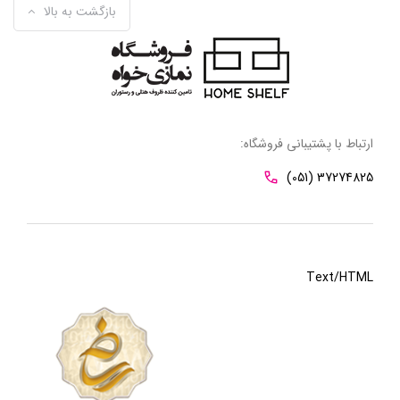
بازگشت به بالا
ارتباط با پشتیبانی فروشگاه:
(051) 37274825
Text/HTML