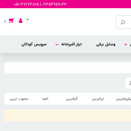
051-37274825 | 09354957043
وسایل برقی
ابزار آشپزخانه
سرویس کودکان
رفروشترین
ارزانترین
گرانترین
الفبا
محبوب ترین