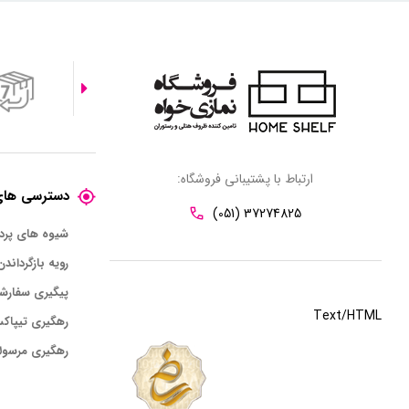
ارتباط با پشتیبانی فروشگاه:
دسترسی های
(051) 37274825
شیوه های پر
رویه بازگرداندن
پیگیری سفارش
Text/HTML
رهگیری تیپاک
رهگیری مرسول