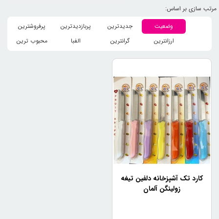
وضعیت
جدیدترین
پربازدیدترین
پرفروشترین
ارزانترین
گرانترین
الفبا
محبوب ترین
کارد تک آشپزخانه دلفین تیغه
زولینگن آلمان