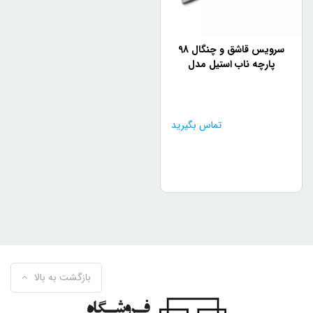
سرویس قاشق و چنگال 98
پارچه ناب استیل مدل
فلورانس براق (24 نفره)
تماس بگیرید
بازگشت به بالا