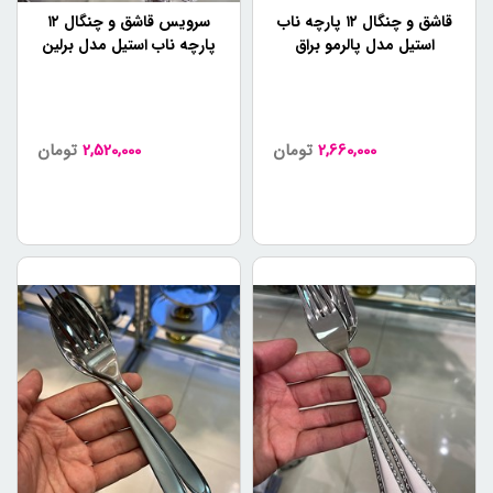
در این بخش از
هوم شلف
، به بررسی انواع سرویس قاشق و
قاشق و چنگال ۱۲ پارچه ناب
سرویس قاشق و چنگال ۱۲
چنگال و راهنمای خرید آن‌ها پرداختیم. همانطور که دیدیم،
استیل مدل پالرمو براق
پارچه ناب استیل مدل برلین
انتخاب درست سرویس قاشق و چنگال می‌تواند ظاهر شما را
براق
تکمیل کند و جمع‌های شما را بهبود بخشد. با توجه به نکاتی که
در بخش راهنمای خرید بیان شد، می‌توانید بهترین محصول را با
قیمت مناسب برای خود انتخاب کنید.
2,660,000
تومان
2,520,000
تومان