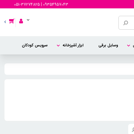
051-37274825 | 09354957043
وسایل برقی
ابزار آشپزخانه
سرویس کودکان