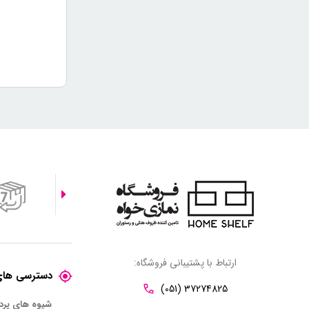
ارتباط با پشتیبانی فروشگاه:
دسترسی های
(051) 37274825
شیوه های پر