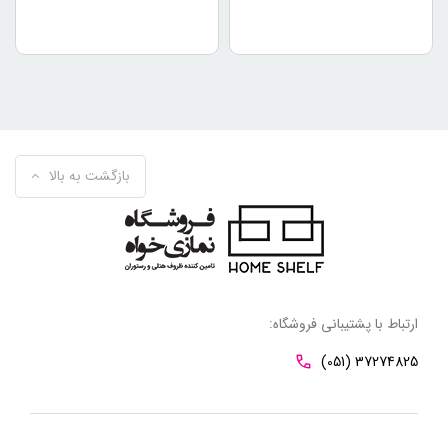
بازگشت به بالا
ارتباط با پشتیبانی فروشگاه:
(051) 37274825