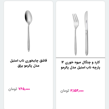
قاشق چایخوری ناب استیل
کارد و چنگال میوه خوری ۱۲
مدل پالرمو براق
پارچه ناب استیل مدل پالرمو
براق
765,000
تومان
3,154,000
تومان