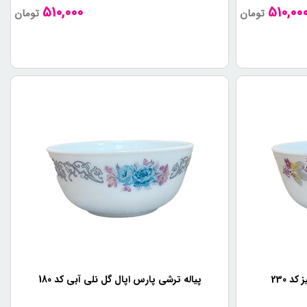
510,000
510,00
تومان
تومان
د 230
پیاله ترشی پارس اپال گل نلی آبی کد 180