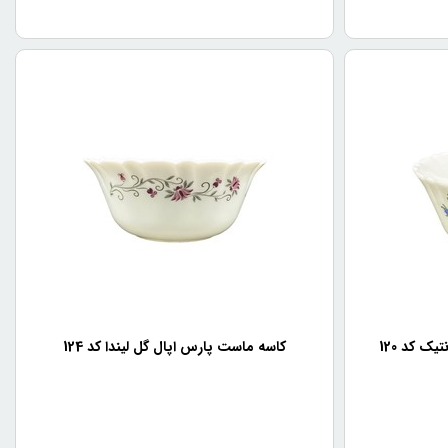
ک کد 120
کاسه ماست پارس اپال گل لیندا کد 124