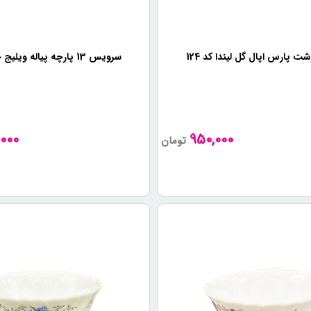
ت پارس اپال گل لیندا کد 124
سرویس 13 پارچه پیاله ویلیج چینی زرین
000
950,000
تومان