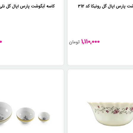
 پارس اپال گل رونیکا کد 312
کاسه آبگوشت پارس اپال گل نلی آب
0
1,110,000
تومان