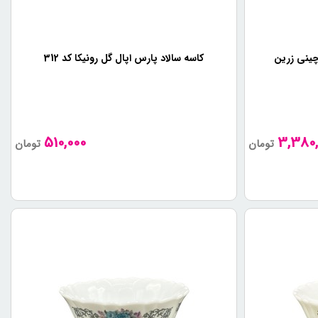
کاسه سالاد پارس اپال گل رونیکا کد 312
510,000
3,380,
تومان
تومان