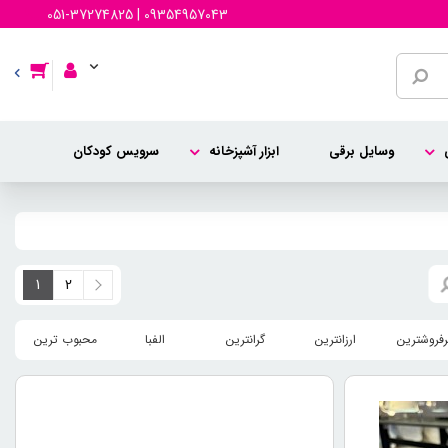
051-37274825 | 09354957043
وسایل برقی
ابزار آشپزخانه
سرویس کودکان
1
2
رفروشترین
ارزانترین
گرانترین
الفبا
محبوب ترین