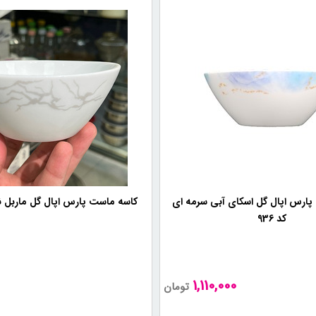
پارس اپال گل اسکای آبی سرمه ای
کاسه ماست پارس اپال گل ماربل نقره
کد 936
0
1,110,000
تومان