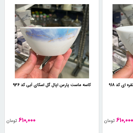
 ای کد 918
کاسه ماست پارس اپال گل اسکای آبی کد 936
610,000
610,00
تومان
تومان