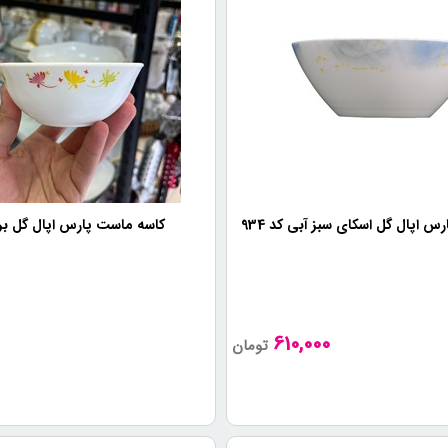
 اپال گل اسکای سبز آبی کد 934
کاسه ماست پارس اپال گل برد ک
0
610,000
تومان