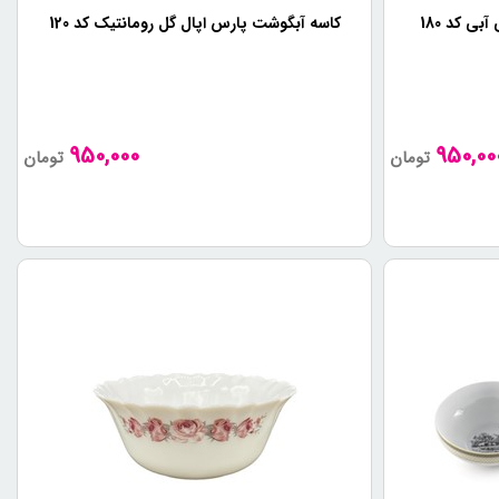
ی کد 180
کاسه آبگوشت پارس اپال گل رومانتیک کد 120
950,000
950,00
تومان
تومان