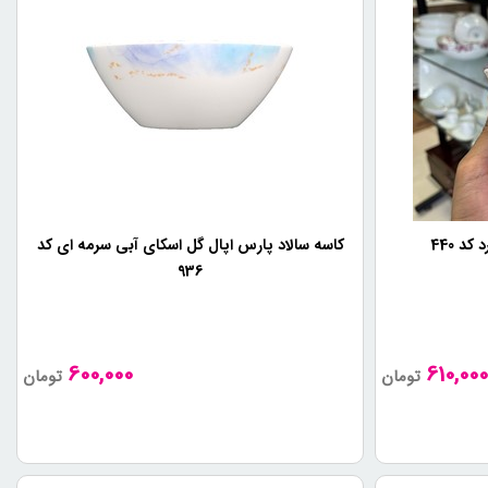
د 440
کاسه سالاد پارس اپال گل اسکای آبی سرمه ای کد
936
600,000
610,00
تومان
تومان