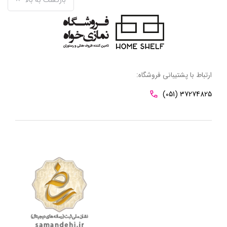
بازگشت به بالا
ارتباط با پشتیبانی فروشگاه:
(051) 37274825